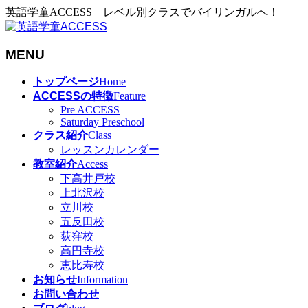
英語学童ACCESS レベル別クラスでバイリンガルへ！
MENU
メ
トップページ
Home
ニ
ACCESSの特徴
Feature
ュ
Pre ACCESS
Saturday Preschool
ー
クラス紹介
Class
を
レッスンカレンダー
飛
教室紹介
Access
ば
下高井戸校
す
上北沢校
立川校
五反田校
荻窪校
高円寺校
恵比寿校
お知らせ
Information
お問い合わせ