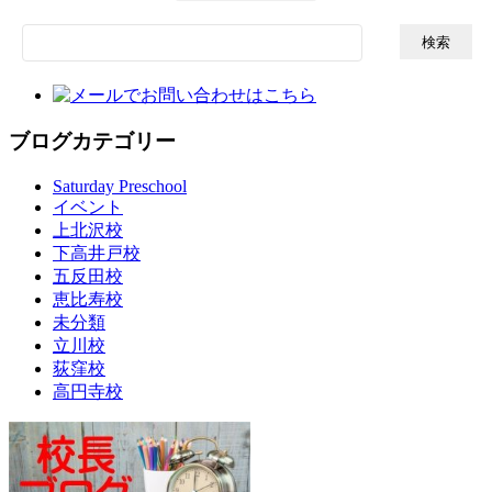
検
索:
ブログカテゴリー
Saturday Preschool
イベント
上北沢校
下高井戸校
五反田校
恵比寿校
未分類
立川校
荻窪校
高円寺校