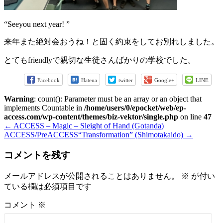
“Seeyou next year! ”
来年また絶対会おうね！と固く約束をしてお別れしました。
とてもfriendlyで親切な生徒さんばかりの学校でした。
Facebook
Hatena
twitter
Google+
LINE
Warning
: count(): Parameter must be an array or an object that
implements Countable in
/home/users/0/epocket/web/ep-
access.com/wp-content/themes/biz-vektor/single.php
on line
47
←
ACCESS – Magic – Sleight of Hand (Gotanda)
ACCESS/PreACCESS“Transformation” (Shimotakaido)
→
コメントを残す
メールアドレスが公開されることはありません。
※
が付い
ている欄は必須項目です
コメント
※