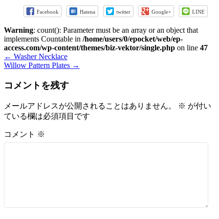
Facebook
Hatena
twitter
Google+
LINE
Warning
: count(): Parameter must be an array or an object that
implements Countable in
/home/users/0/epocket/web/ep-
access.com/wp-content/themes/biz-vektor/single.php
on line
47
←
Washer Necklace
Willow Pattern Plates
→
コメントを残す
メールアドレスが公開されることはありません。
※
が付い
ている欄は必須項目です
コメント
※