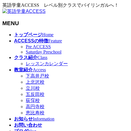
英語学童ACCESS レベル別クラスでバイリンガルへ！
MENU
メ
トップページ
Home
ニ
ACCESSの特徴
Feature
ュ
Pre ACCESS
Saturday Preschool
ー
クラス紹介
Class
を
レッスンカレンダー
飛
教室紹介
Access
ば
下高井戸校
す
上北沢校
立川校
五反田校
荻窪校
高円寺校
恵比寿校
お知らせ
Information
お問い合わせ