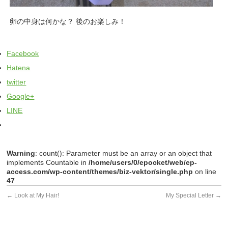
卵の中身は何かな？ 後のお楽しみ！
Facebook
Hatena
twitter
Google+
LINE
Warning
: count(): Parameter must be an array or an object that
implements Countable in
/home/users/0/epocket/web/ep-
access.com/wp-content/themes/biz-vektor/single.php
on line
47
←
Look at My Hair!
My Special Letter
→