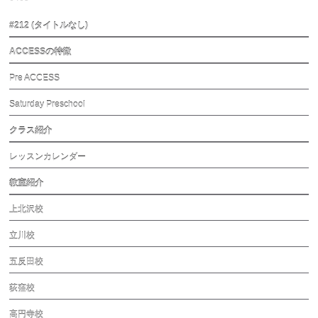
#212 (タイトルなし)
ACCESSの特徴
Pre ACCESS
Saturday Preschool
クラス紹介
レッスンカレンダー
教室紹介
上北沢校
立川校
五反田校
荻窪校
高円寺校