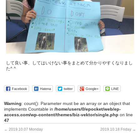
して良い事、してはいけない事をまとめて分かりやすくなりまし
た^ ^
Facebook
Hatena
twitter
Google+
LINE
Warning
: count(): Parameter must be an array or an object that
implements Countable in
/home/users/0/epocket/web/ep-
access.com/wp-content/themes/biz-vektor/single.php
on line
47
←
2019.10.07 Monday
2019.10.18 Friday
→