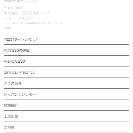
英語学童ACCESS
〒141-0022
東京都品川区東五反田5-27-5
５セントラルビル 3F
TEL : 03-6409-6464 / FAX : 03-6409-
6465
#212 (タイトルなし)
ACCESSの特徴
Pre ACCESS
Saturday Preschool
クラス紹介
レッスンカレンダー
教室紹介
上北沢校
立川校