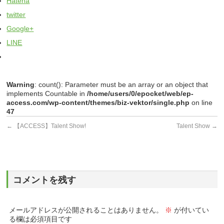
Hatena
twitter
Google+
LINE
Warning
: count(): Parameter must be an array or an object that
implements Countable in
/home/users/0/epocket/web/ep-
access.com/wp-content/themes/biz-vektor/single.php
on line
47
←
【ACCESS】Talent Show!
Talent Show
→
コメントを残す
メールアドレスが公開されることはありません。
※
が付いてい
る欄は必須項目です