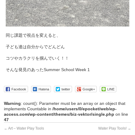
同じ課題で視点を変えると、
子ども達は自分からでどんどん
コツやカラクリを掴んでいく！！
そんな発見のあったSummer School Week 1
Facebook
Hatena
twitter
Google+
LINE
Warning
: count(): Parameter must be an array or an object that
implements Countable in
/home/users/0/epocket/web/ep-
access.com/wp-content/themes/biz-vektor/single.php
on line
47
←
Art – Water PIay Tools
Water Play Tools!
→