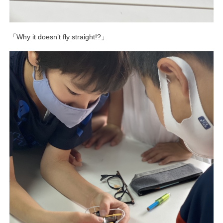
「Why it doesn’t fly straight!?」