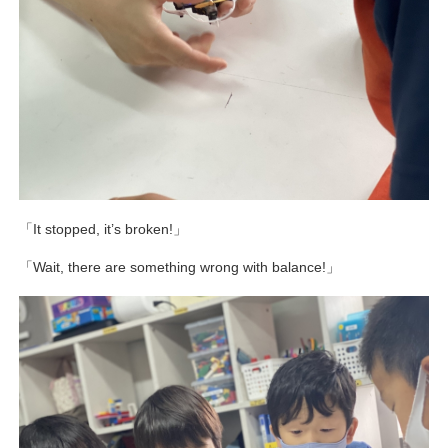
「It stopped, it’s broken!」
「Wait, there are something wrong with balance!」