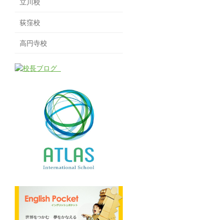
立川校
荻窪校
高円寺校