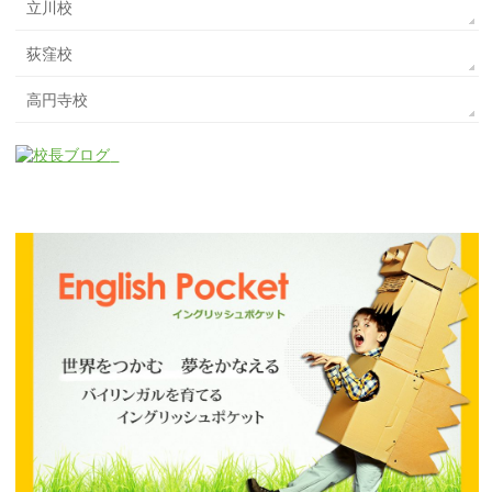
立川校
荻窪校
高円寺校