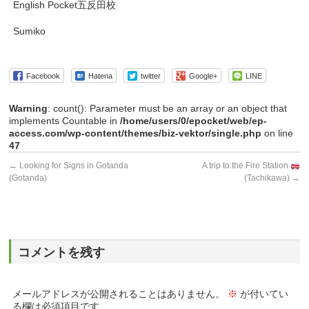
English Pocket五反田校
Sumiko
Facebook
Hatena
twitter
Google+
LINE
Warning
: count(): Parameter must be an array or an object that
implements Countable in
/home/users/0/epocket/web/ep-
access.com/wp-content/themes/biz-vektor/single.php
on line
47
←
Looking for Signs in Gotanda
A trip to the Fire Station
(Gotanda)
(Tachikawa)
→
コメントを残す
メールアドレスが公開されることはありません。
※
が付いてい
る欄は必須項目です