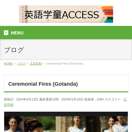
MENU
ブログ
HOME
»
ブログ
»
五反田校
»
Ceremonial Fires (Gotanda)
Ceremonial Fires (Gotanda)
投稿日 : 2024年6月13日
最終更新日時 : 2024年6月18日
投稿者 :
ZAKI
カテゴリー :
五
反田校