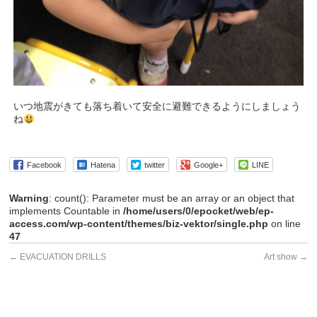
いつ地震がきても落ち着いて安全に避難できるようにしましょう
ね
Facebook
Hatena
twitter
Google+
LINE
Warning
: count(): Parameter must be an array or an object that
implements Countable in
/home/users/0/epocket/web/ep-
access.com/wp-content/themes/biz-vektor/single.php
on line
47
←
EVACUATION DRILLS
Art show
→