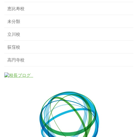
恵比寿校
未分類
立川校
荻窪校
高円寺校