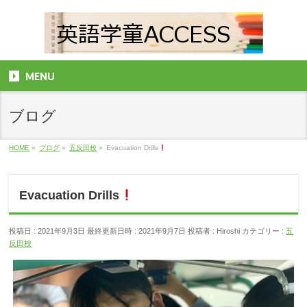
MENU
ブログ
HOME
»
ブログ
»
五反田校
»
Evacuation Drills
Evacuation Drills
投稿日 : 2021年9月3日
最終更新日時 : 2021年9月7日
投稿者 :
Hiroshi
カテゴリー :
五
反田校