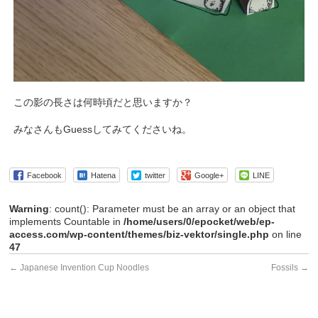
この影の長さは何時頃だと思いますか？
みなさんもGuessしてみてくださいね。
Facebook
Hatena
twitter
Google+
LINE
Warning
: count(): Parameter must be an array or an object that
implements Countable in
/home/users/0/epocket/web/ep-
access.com/wp-content/themes/biz-vektor/single.php
on line
47
←
Japanese Invention Cup Noodles
Fossils
→