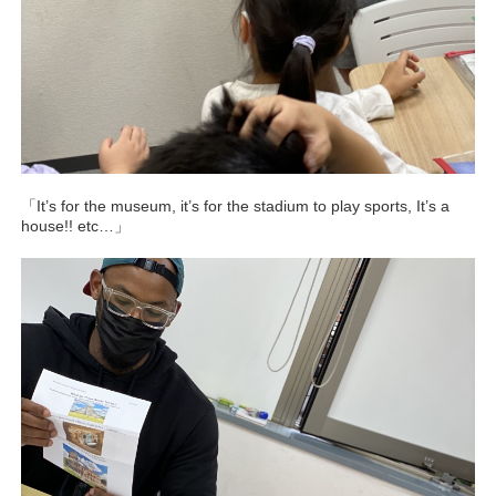
「It’s for the museum, it’s for the stadium to play sports, It’s a
house!! etc…」