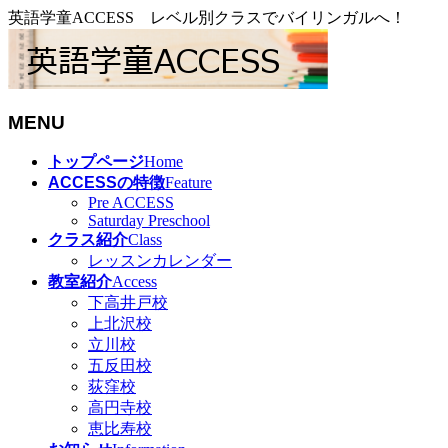
英語学童ACCESS レベル別クラスでバイリンガルへ！
MENU
メ
トップページ
Home
ニ
ACCESSの特徴
Feature
ュ
Pre ACCESS
Saturday Preschool
ー
クラス紹介
Class
を
レッスンカレンダー
飛
教室紹介
Access
ば
下高井戸校
す
上北沢校
立川校
五反田校
荻窪校
高円寺校
恵比寿校