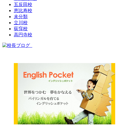
五反田校
恵比寿校
未分類
立川校
荻窪校
高円寺校