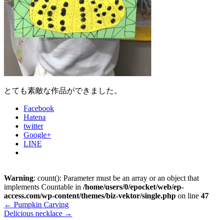
とても素敵な作品ができました。
Facebook
Hatena
twitter
Google+
LINE
Warning
: count(): Parameter must be an array or an object that
implements Countable in
/home/users/0/epocket/web/ep-
access.com/wp-content/themes/biz-vektor/single.php
on line
47
←
Pumpkin Carving
Delicious necklace
→