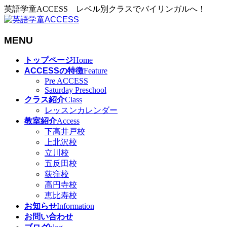
英語学童ACCESS レベル別クラスでバイリンガルへ！
MENU
メ
トップページ
Home
ニ
ACCESSの特徴
Feature
ュ
Pre ACCESS
Saturday Preschool
ー
クラス紹介
Class
を
レッスンカレンダー
飛
教室紹介
Access
ば
下高井戸校
す
上北沢校
立川校
五反田校
荻窪校
高円寺校
恵比寿校
お知らせ
Information
お問い合わせ