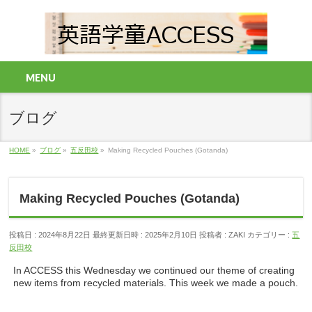
MENU
ブログ
HOME
»
ブログ
»
五反田校
»
Making Recycled Pouches (Gotanda)
Making Recycled Pouches (Gotanda)
投稿日 : 2024年8月22日
最終更新日時 : 2025年2月10日
投稿者 :
ZAKI
カテゴリー :
五
反田校
In ACCESS this Wednesday we continued our theme of creating
new items from recycled materials. This week we made a pouch.