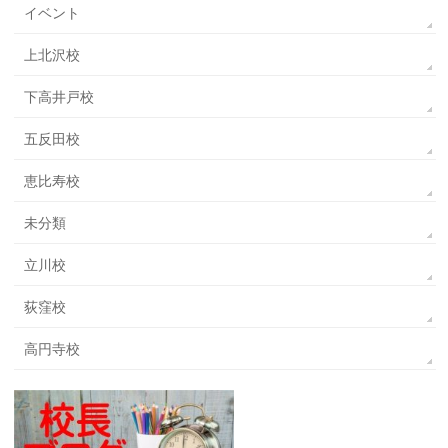
イベント
上北沢校
下高井戸校
五反田校
恵比寿校
未分類
立川校
荻窪校
高円寺校