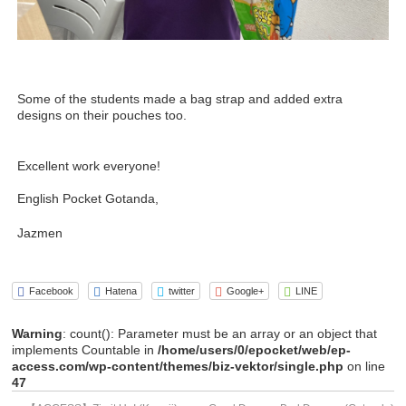
Some of the students made a bag strap and added extra
designs on their pouches too.
Excellent work everyone!
English Pocket Gotanda,
Jazmen
Facebook
Hatena
twitter
Google+
LINE
Warning
: count(): Parameter must be an array or an object that
implements Countable in
/home/users/0/epocket/web/ep-
access.com/wp-content/themes/biz-vektor/single.php
on line
47