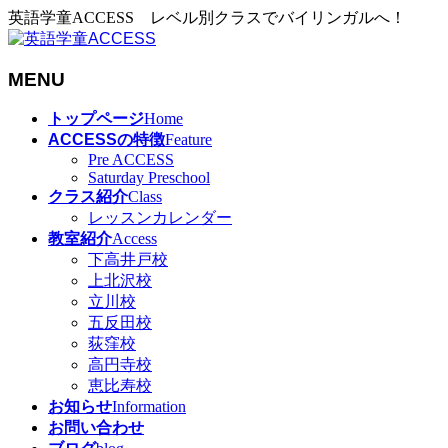
英語学童ACCESS レベル別クラスでバイリンガルへ！
MENU
メ
トップページ
Home
ニ
ACCESSの特徴
Feature
ュ
Pre ACCESS
Saturday Preschool
ー
クラス紹介
Class
を
レッスンカレンダー
飛
教室紹介
Access
ば
下高井戸校
す
上北沢校
立川校
五反田校
荻窪校
高円寺校
恵比寿校
お知らせ
Information
お問い合わせ