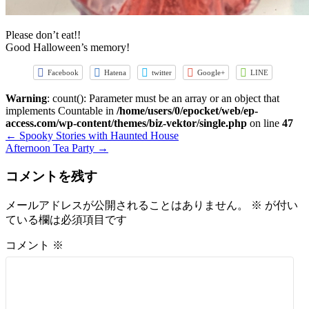
Please don’t eat!!
Good Halloween’s memory!
Facebook
Hatena
twitter
Google+
LINE
Warning
: count(): Parameter must be an array or an object that
implements Countable in
/home/users/0/epocket/web/ep-
access.com/wp-content/themes/biz-vektor/single.php
on line
47
←
Spooky Stories with Haunted House
Afternoon Tea Party
→
コメントを残す
メールアドレスが公開されることはありません。
※
が付い
ている欄は必須項目です
コメント
※