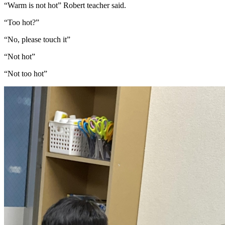
“Warm is not hot” Robert teacher said.
“Too hot?”
“No, please touch it”
“Not hot”
“Not too hot”