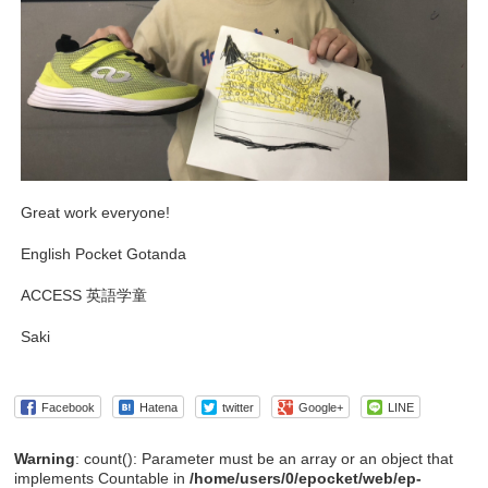
Great work everyone!
English Pocket Gotanda
ACCESS 英語学童
Saki
Facebook
Hatena
twitter
Google+
LINE
Warning
: count(): Parameter must be an array or an object that
implements Countable in
/home/users/0/epocket/web/ep-