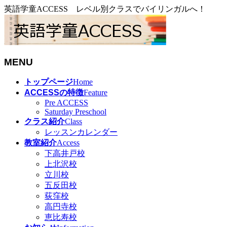
英語学童ACCESS レベル別クラスでバイリンガルへ！
MENU
メ
トップページ
Home
ニ
ACCESSの特徴
Feature
ュ
Pre ACCESS
Saturday Preschool
ー
クラス紹介
Class
を
レッスンカレンダー
飛
教室紹介
Access
ば
下高井戸校
す
上北沢校
立川校
五反田校
荻窪校
高円寺校
恵比寿校