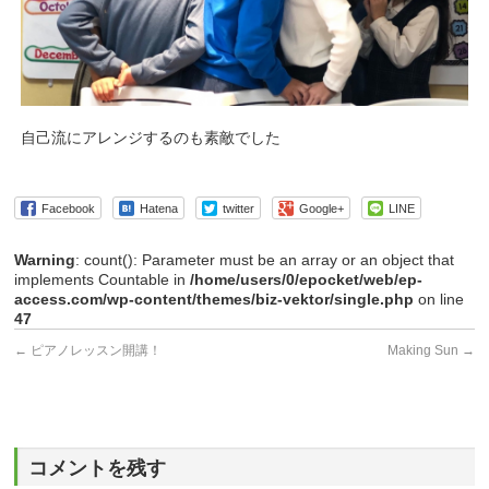
自己流にアレンジするのも素敵でした
Facebook
Hatena
twitter
Google+
LINE
Warning
: count(): Parameter must be an array or an object that
implements Countable in
/home/users/0/epocket/web/ep-
access.com/wp-content/themes/biz-vektor/single.php
on line
47
←
ピアノレッスン開講！
Making Sun
→
コメントを残す