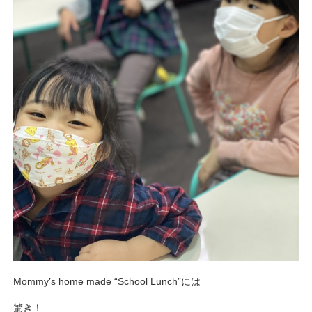
Mommy’s home made “School Lunch”には
驚き！