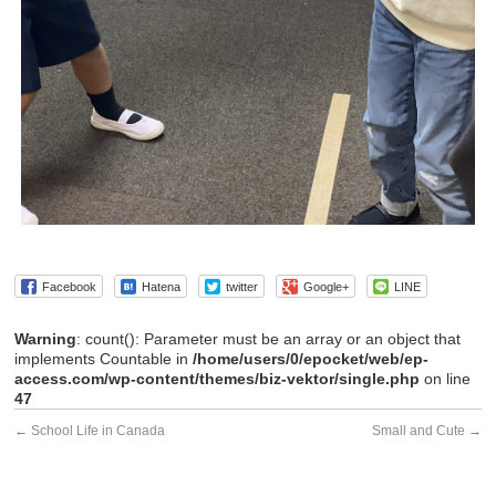
Facebook
Hatena
twitter
Google+
LINE
Warning
: count(): Parameter must be an array or an object that
implements Countable in
/home/users/0/epocket/web/ep-
access.com/wp-content/themes/biz-vektor/single.php
on line
47
←
School Life in Canada
Small and Cute
→