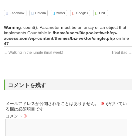
Facebook
Hatena
twitter
Google+
LINE
Warning
: count(): Parameter must be an array or an object that
implements Countable in
/home/users/0/epocket/web/ep-
access.com/wp-content/themes/biz-vektor/single.php
on line
47
←
Walking in the jungle (final week)
Treat Bag
→
コメントを残す
メールアドレスが公開されることはありません。
※
が付いてい
る欄は必須項目です
コメント
※