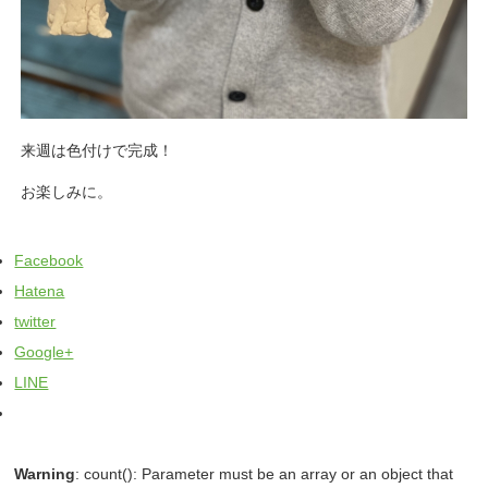
来週は色付けで完成！
お楽しみに。
Facebook
Hatena
twitter
Google+
LINE
Warning
: count(): Parameter must be an array or an object that