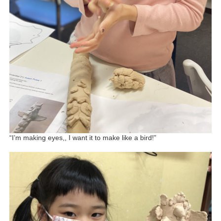
“I’m making eyes,, I want it to make like a bird!”