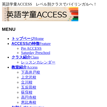
英語学童ACCESS レベル別クラスでバイリンガルへ！
MENU
メ
トップページ
Home
ニ
ACCESSの特徴
Feature
ュ
Pre ACCESS
Saturday Preschool
ー
クラス紹介
Class
を
レッスンカレンダー
飛
教室紹介
Access
ば
下高井戸校
す
上北沢校
立川校
五反田校
荻窪校
高円寺校
恵比寿校