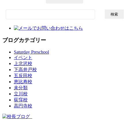
検
索:
ブログカテゴリー
Saturday Preschool
イベント
上北沢校
下高井戸校
五反田校
恵比寿校
未分類
立川校
荻窪校
高円寺校