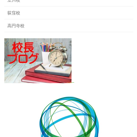
立川校
荻窪校
高円寺校