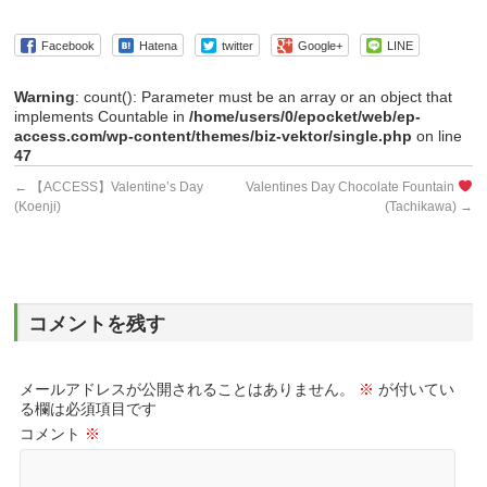
Facebook
Hatena
twitter
Google+
LINE
Warning
: count(): Parameter must be an array or an object that
implements Countable in
/home/users/0/epocket/web/ep-
access.com/wp-content/themes/biz-vektor/single.php
on line
47
←
【ACCESS】Valentine’s Day
Valentines Day Chocolate Fountain
(Koenji)
(Tachikawa)
→
コメントを残す
メールアドレスが公開されることはありません。
※
が付いてい
る欄は必須項目です
コメント
※