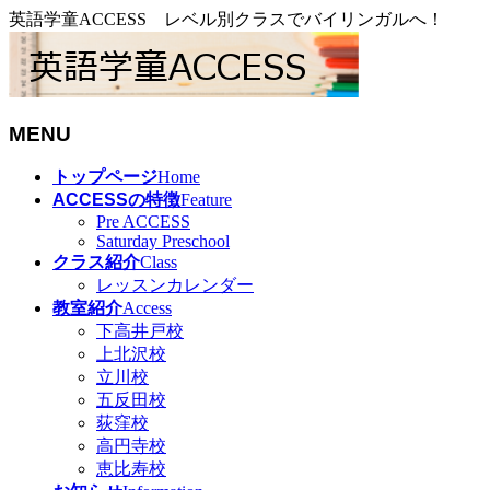
英語学童ACCESS レベル別クラスでバイリンガルへ！
MENU
メ
トップページ
Home
ニ
ACCESSの特徴
Feature
ュ
Pre ACCESS
Saturday Preschool
ー
クラス紹介
Class
を
レッスンカレンダー
飛
教室紹介
Access
ば
下高井戸校
す
上北沢校
立川校
五反田校
荻窪校
高円寺校
恵比寿校