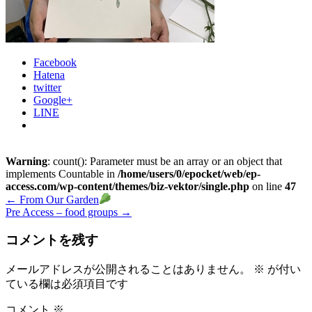
Facebook
Hatena
twitter
Google+
LINE
Warning
: count(): Parameter must be an array or an object that
implements Countable in
/home/users/0/epocket/web/ep-
access.com/wp-content/themes/biz-vektor/single.php
on line
47
←
From Our Garden
Pre Access – food groups
→
コメントを残す
メールアドレスが公開されることはありません。
※
が付い
ている欄は必須項目です
コメント
※