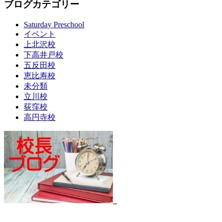
ブログカテゴリー
Saturday Preschool
イベント
上北沢校
下高井戸校
五反田校
恵比寿校
未分類
立川校
荻窪校
高円寺校