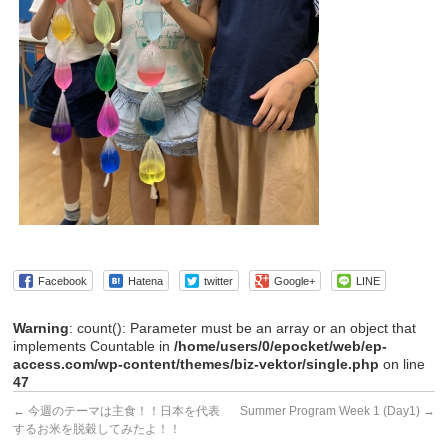
Facebook
Hatena
twitter
Google+
LINE
Warning
: count(): Parameter must be an array or an object that
implements Countable in
/home/users/0/epocket/web/ep-
access.com/wp-content/themes/biz-vektor/single.php
on line
47
←
今週のテーマは主食！！日本を代表
Summer Program Week 1 (Day1)
→
するお米を脱穀してみたよ！！