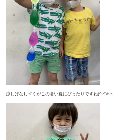
涼しげなしずくがこの暑い夏にぴったりですね(^-^)/~~