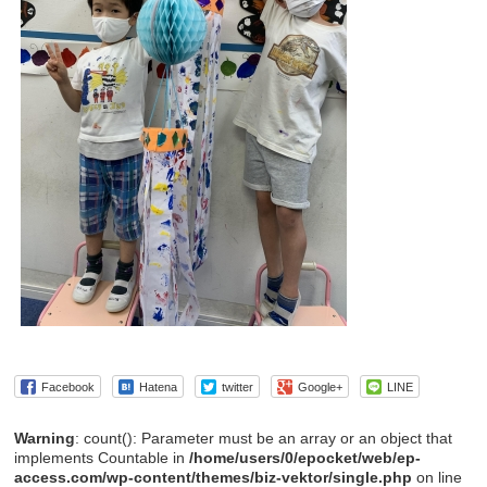
Facebook
Hatena
twitter
Google+
LINE
Warning
: count(): Parameter must be an array or an object that
implements Countable in
/home/users/0/epocket/web/ep-
access.com/wp-content/themes/biz-vektor/single.php
on line