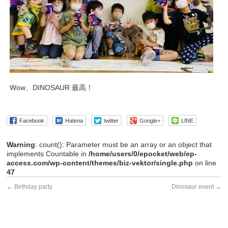
Wow、DINOSAUR 最高！
Facebook
Hatena
twitter
Google+
LINE
Warning
: count(): Parameter must be an array or an object that
implements Countable in
/home/users/0/epocket/web/ep-
access.com/wp-content/themes/biz-vektor/single.php
on line
47
←
Birthday party
Dinosaur event
→