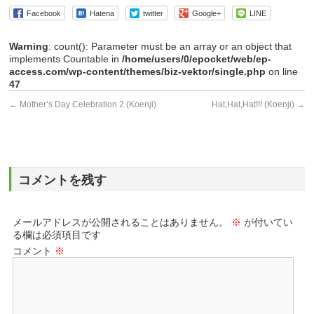
Facebook
Hatena
twitter
Google+
LINE
Warning
: count(): Parameter must be an array or an object that
implements Countable in
/home/users/0/epocket/web/ep-
access.com/wp-content/themes/biz-vektor/single.php
on line
47
←
Mother’s Day Celebration 2 (Koenji)
Hat,Hat,Hat!!! (Koenji)
→
コメントを残す
メールアドレスが公開されることはありません。
※
が付いてい
る欄は必須項目です
コメント
※