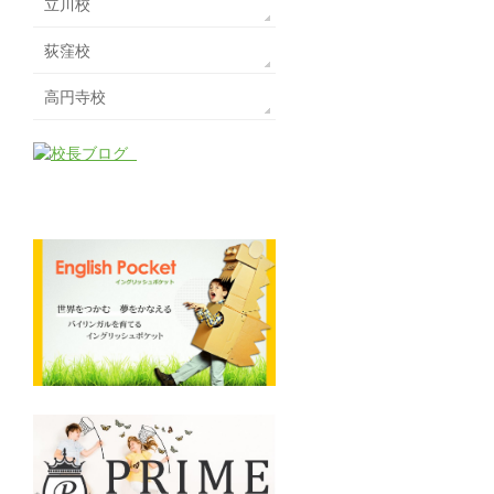
立川校
荻窪校
高円寺校