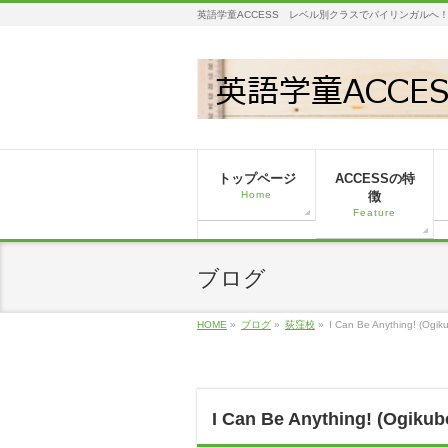
英語学童ACCESS レベル別クラスでバイリンガルへ
トップページ
ACCESSの特
Home
徴
Feature
ブログ
HOME
»
ブログ
»
荻窪校
»
I Can Be Anything! (Ogik
I Can Be Anything! (Ogikub