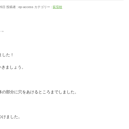
26日
投稿者 :
ep-access
カテゴリー :
荻窪校
…。
ました！
ていきましょう。
鼻の部分に穴をあけるところまでしました。
つけました。