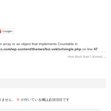
Google+
n array or an object that implements Countable in
s.com/wp-content/themes/biz-vektor/single.php
on line
47
How Much Rain? (Koenji)
→
りません。
※
が付いている欄は必須項目です