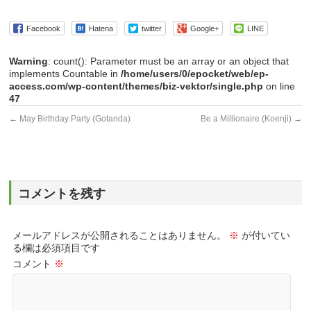
Facebook
Hatena
twitter
Google+
LINE
Warning
: count(): Parameter must be an array or an object that
implements Countable in
/home/users/0/epocket/web/ep-
access.com/wp-content/themes/biz-vektor/single.php
on line
47
←
May Birthday Party (Gotanda)
Be a Millionaire (Koenji)
→
コメントを残す
メールアドレスが公開されることはありません。
※
が付いてい
る欄は必須項目です
コメント
※