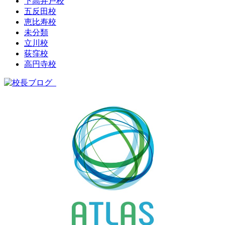
下高井戸校
五反田校
恵比寿校
未分類
立川校
荻窪校
高円寺校