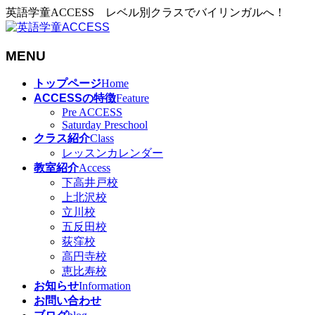
英語学童ACCESS レベル別クラスでバイリンガルへ！
MENU
メ
トップページ
Home
ニ
ACCESSの特徴
Feature
ュ
Pre ACCESS
Saturday Preschool
ー
クラス紹介
Class
を
レッスンカレンダー
飛
教室紹介
Access
ば
下高井戸校
す
上北沢校
立川校
五反田校
荻窪校
高円寺校
恵比寿校
お知らせ
Information
お問い合わせ