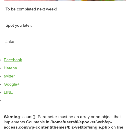
To be completed next week!
Spot you later.
Jake
Facebook
Hatena
twitter
Google+
LINE
Warning
: count(): Parameter must be an array or an object that
implements Countable in
/home/users/0/epocket/web/ep-
access.com/wp-content/themes/biz-vektor/single.php
on line