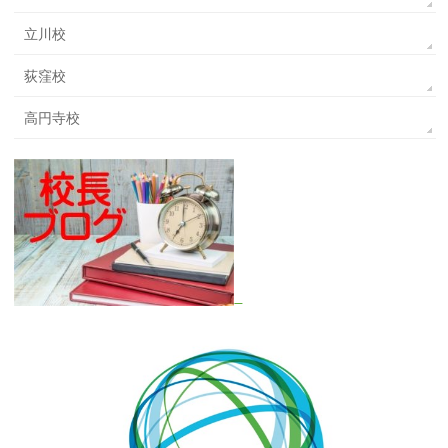
立川校
荻窪校
高円寺校