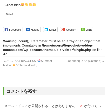
Great idea
Reika
Facebook
Hatena
twitter
Google+
LINE
Warning
: count(): Parameter must be an array or an object that
implements Countable in
/home/users/0/epocket/web/ep-
access.com/wp-content/themes/biz-vektor/single.php
on line
47
←
ACCESS/PreACCESS “
Summer
Japonesque Art (Gotanda)
→
festival
” (Shimotakaido)
コメントを残す
メールアドレスが公開されることはありません。
※
が付いてい