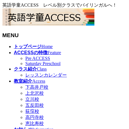
英語学童ACCESS レベル別クラスでバイリンガルへ！
MENU
メ
トップページ
Home
ニ
ACCESSの特徴
Feature
ュ
Pre ACCESS
Saturday Preschool
ー
クラス紹介
Class
を
レッスンカレンダー
飛
教室紹介
Access
ば
下高井戸校
す
上北沢校
立川校
五反田校
荻窪校
高円寺校
恵比寿校