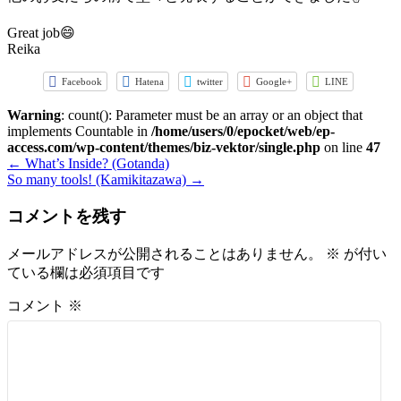
Great job😄
Reika
Facebook
Hatena
twitter
Google+
LINE
Warning
: count(): Parameter must be an array or an object that
implements Countable in
/home/users/0/epocket/web/ep-
access.com/wp-content/themes/biz-vektor/single.php
on line
47
←
What’s Inside? (Gotanda)
So many tools! (Kamikitazawa)
→
コメントを残す
メールアドレスが公開されることはありません。
※
が付い
ている欄は必須項目です
コメント
※