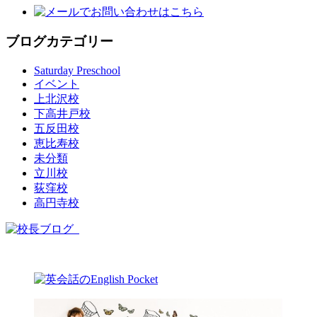
ブログカテゴリー
Saturday Preschool
イベント
上北沢校
下高井戸校
五反田校
恵比寿校
未分類
立川校
荻窪校
高円寺校