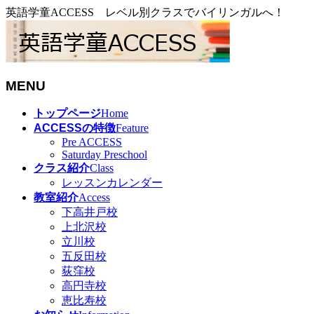
英語学童ACCESS レベル別クラスでバイリンガルへ！
MENU
メ
トップページ
Home
ニ
ACCESSの特徴
Feature
ュ
Pre ACCESS
Saturday Preschool
ー
クラス紹介
Class
を
レッスンカレンダー
飛
教室紹介
Access
ば
下高井戸校
す
上北沢校
立川校
五反田校
荻窪校
高円寺校
恵比寿校