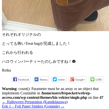
それぞれオリジナルの
とっても怖いTreat bagが完成しました！
これから行われる
ハロウィンパーティーたのしみですね！🎃
Reika
Facebook
Hatena
twitter
Google+
LINE
Warning
: count(): Parameter must be an array or an object that
implements Countable in
/home/users/0/epocket/web/ep-
access.com/wp-content/themes/biz-vektor/single.php
on line
47
←
Halloween Preparation (Kamikitazawa)
Eek 1 – Foil Paper Spiders (Gotanda)
→