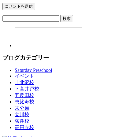
検
索:
ブログカテゴリー
Saturday Preschool
イベント
上北沢校
下高井戸校
五反田校
恵比寿校
未分類
立川校
荻窪校
高円寺校