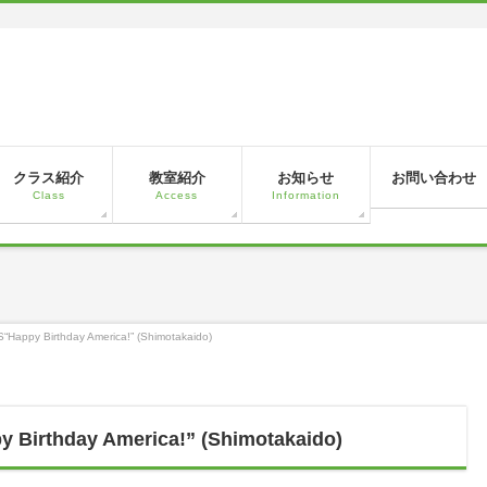
！
クラス紹介
教室紹介
お知らせ
お問い合わせ
Class
Access
Information
appy Birthday America!” (Shimotakaido)
Birthday America!” (Shimotakaido)