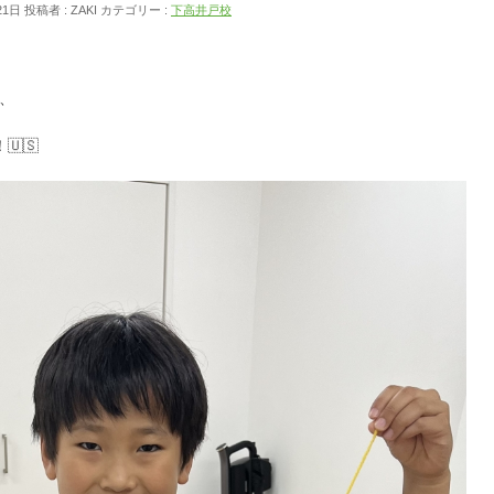
21日
投稿者 :
ZAKI
カテゴリー :
下高井戸校
で、
🇸