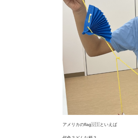
アメリカのflag🇺🇸といえば
何色？どんな柄？