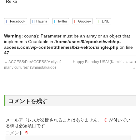
Reika
Facebook
Hatena
twitter
Google+
LINE
Warning
: count(): Parameter must be an array or an object that
implements Countable in
/home/users/0/epocket/web/ep-
access.com/wp-content/themes/biz-vektor/single.php
on line
47
←
ACCESS/PreACCESS”A city of
Happy Birthday USA! (Kamikitazawa)
many cultures” (Shimotakaido)
→
コメントを残す
メールアドレスが公開されることはありません。
※
が付いてい
る欄は必須項目です
コメント
※