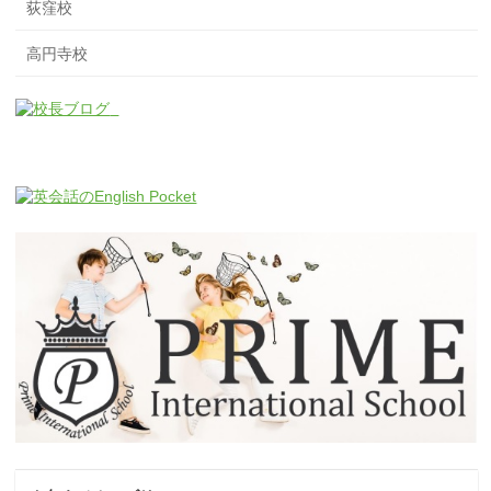
荻窪校
高円寺校