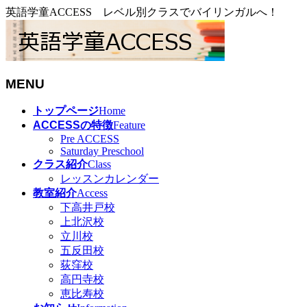
英語学童ACCESS レベル別クラスでバイリンガルへ！
MENU
メ
トップページ
Home
ニ
ACCESSの特徴
Feature
ュ
Pre ACCESS
Saturday Preschool
ー
クラス紹介
Class
を
レッスンカレンダー
飛
教室紹介
Access
ば
下高井戸校
す
上北沢校
立川校
五反田校
荻窪校
高円寺校
恵比寿校