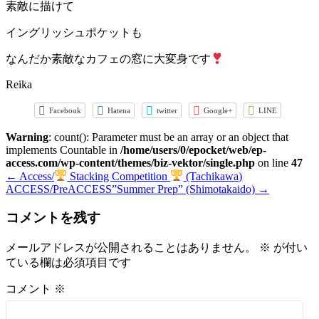
素敵に描けて
イングリッシュポケットも
なんだか素敵なカフェの窓に大変身です
Reika
Facebook
Hatena
twitter
Google+
LINE
Warning
: count(): Parameter must be an array or an object that
implements Countable in
/home/users/0/epocket/web/ep-
access.com/wp-content/themes/biz-vektor/single.php
on line
47
←
Access/
Stacking Competition
(Tachikawa)
ACCESS/PreACCESS”Summer Prep” (Shimotakaido)
→
コメントを残す
メールアドレスが公開されることはありません。
※
が付い
ている欄は必須項目です
コメント
※