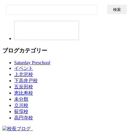
検
索:
ブログカテゴリー
Saturday Preschool
イベント
上北沢校
下高井戸校
五反田校
恵比寿校
未分類
立川校
荻窪校
高円寺校