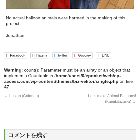
No actual balloon animals were harmed in the making of this
project.
Jonathan
Facebook
Hatena
twitter
Google+
LINE
Warning
: count(): Parameter must be an array or an object that
implements Countable in
/home/users/0/epocket/web/ep-
access.com/wp-content/themes/biz-vektor/single.php
on line
47
←
Illusion (Gotanda)
Let’s make Animal Balloons!
(Kamikitazawa)
→
コメントを残す