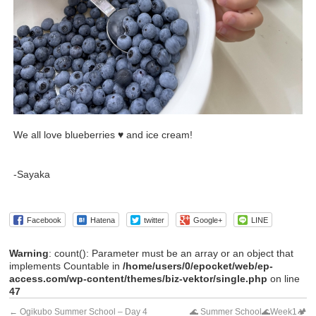
We all love blueberries ♥️ and ice cream!
-Sayaka
Facebook
Hatena
twitter
Google+
LINE
Warning
: count(): Parameter must be an array or an object that
implements Countable in
/home/users/0/epocket/web/ep-
access.com/wp-content/themes/biz-vektor/single.php
on line
47
←
Ogikubo Summer School – Day 4
🌊 Summer School🌊Week1🏕️