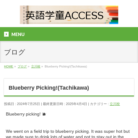
MENU
ブログ
HOME
»
ブログ
»
立川校
»
Blueberry Picking!(Tachikawa)
Blueberry Picking!(Tachikawa)
投稿日 : 2024年7月25日
最終更新日時 : 2025年4月4日
カテゴリー :
立川校
Blueberry picking! 🫐
We went on a field trip to blueberry picking. It was super hot but
we made sure to drink lots of water and not to stay out in the