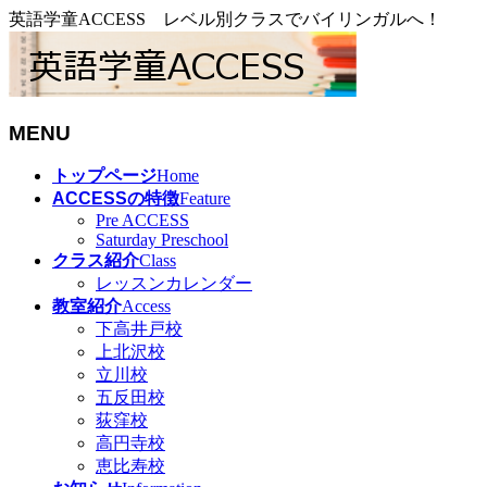
英語学童ACCESS レベル別クラスでバイリンガルへ！
MENU
メ
トップページ
Home
ニ
ACCESSの特徴
Feature
ュ
Pre ACCESS
Saturday Preschool
ー
クラス紹介
Class
を
レッスンカレンダー
飛
教室紹介
Access
ば
下高井戸校
す
上北沢校
立川校
五反田校
荻窪校
高円寺校
恵比寿校