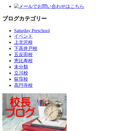
ブログカテゴリー
Saturday Preschool
イベント
上北沢校
下高井戸校
五反田校
恵比寿校
未分類
立川校
荻窪校
高円寺校