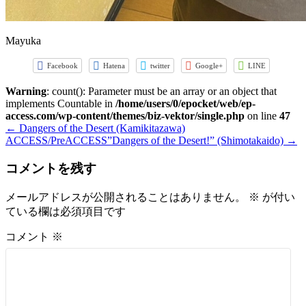
Mayuka
Facebook
Hatena
twitter
Google+
LINE
Warning
: count(): Parameter must be an array or an object that
implements Countable in
/home/users/0/epocket/web/ep-
access.com/wp-content/themes/biz-vektor/single.php
on line
47
←
Dangers of the Desert (Kamikitazawa)
ACCESS/PreACCESS”Dangers of the Desert!” (Shimotakaido)
→
コメントを残す
メールアドレスが公開されることはありません。
※
が付い
ている欄は必須項目です
コメント
※