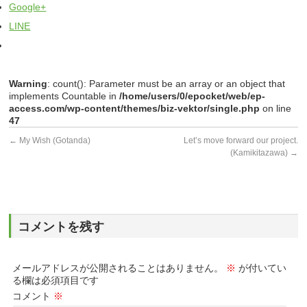
Google+
LINE
Warning
: count(): Parameter must be an array or an object that
implements Countable in
/home/users/0/epocket/web/ep-
access.com/wp-content/themes/biz-vektor/single.php
on line
47
←
My Wish (Gotanda)
Let’s move forward our project.
(Kamikitazawa)
→
コメントを残す
メールアドレスが公開されることはありません。
※
が付いてい
る欄は必須項目です
コメント
※