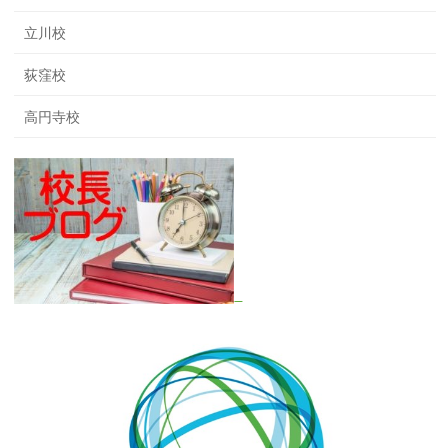
立川校
荻窪校
高円寺校