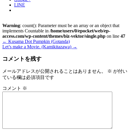
LINE
Warning
: count(): Parameter must be an array or an object that
implements Countable in
/home/users/0/epocket/web/ep-
access.com/wp-content/themes/biz-vektor/single.php
on line
47
←
Kusama Dot Pumpkin (Gotanda)
Let’s make a Movie. (Kamikitazawa)
→
コメントを残す
メールアドレスが公開されることはありません。
※
が付い
ている欄は必須項目です
コメント
※