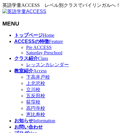
英語学童ACCESS レベル別クラスでバイリンガルへ！
MENU
メ
トップページ
Home
ニ
ACCESSの特徴
Feature
ュ
Pre ACCESS
Saturday Preschool
ー
クラス紹介
Class
を
レッスンカレンダー
飛
教室紹介
Access
ば
下高井戸校
す
上北沢校
立川校
五反田校
荻窪校
高円寺校
恵比寿校
お知らせ
Information
お問い合わせ