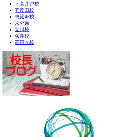
下高井戸校
五反田校
恵比寿校
未分類
立川校
荻窪校
高円寺校