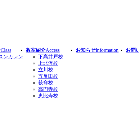
介
Class
教室紹介
Access
お知らせ
Information
お問
スンカレン
下高井戸校
上北沢校
立川校
五反田校
荻窪校
高円寺校
恵比寿校