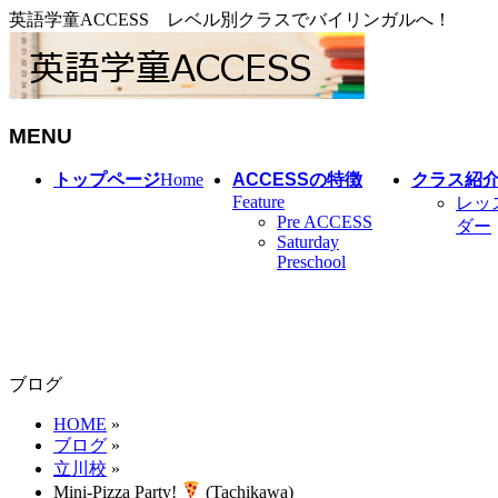
英語学童ACCESS レベル別クラスでバイリンガルへ！
MENU
メ
トップページ
Home
ACCESSの特徴
クラス紹
ニ
Feature
レッ
Pre ACCESS
ュ
ダー
Saturday
ー
Preschool
を
飛
ば
す
ブログ
HOME
»
ブログ
»
立川校
»
Mini-Pizza Party!
(Tachikawa)