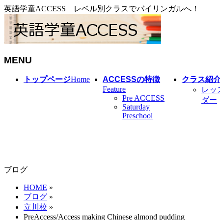
英語学童ACCESS レベル別クラスでバイリンガルへ！
MENU
メ
トップページ
Home
ACCESSの特徴
クラス紹
ニ
Feature
レッ
Pre ACCESS
ュ
ダー
Saturday
ー
Preschool
を
飛
ば
す
ブログ
HOME
»
ブログ
»
立川校
»
PreAccess/Access making Chinese almond pudding