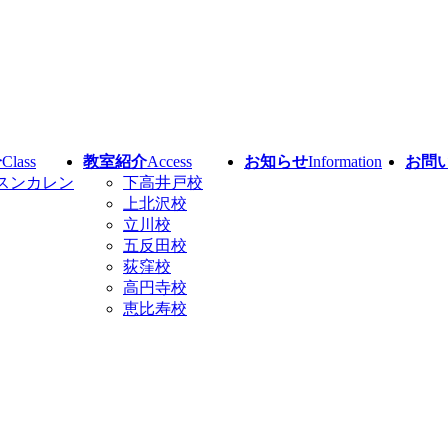
介
Class
教室紹介
Access
お知らせ
Information
お問
スンカレン
下高井戸校
上北沢校
立川校
五反田校
荻窪校
高円寺校
恵比寿校