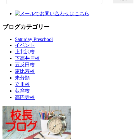
索:
ブログカテゴリー
Saturday Preschool
イベント
上北沢校
下高井戸校
五反田校
恵比寿校
未分類
立川校
荻窪校
高円寺校