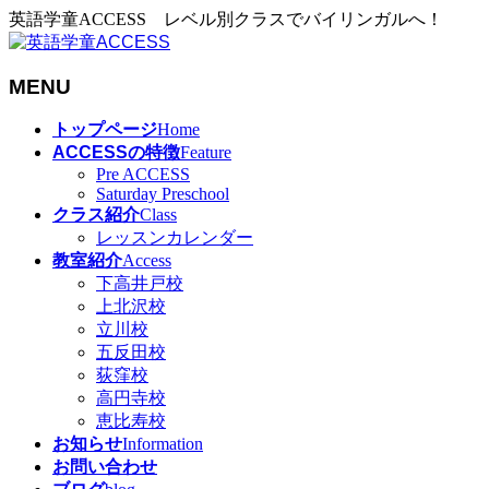
英語学童ACCESS レベル別クラスでバイリンガルへ！
MENU
メ
トップページ
Home
ニ
ACCESSの特徴
Feature
ュ
Pre ACCESS
Saturday Preschool
ー
クラス紹介
Class
を
レッスンカレンダー
飛
教室紹介
Access
ば
下高井戸校
す
上北沢校
立川校
五反田校
荻窪校
高円寺校
恵比寿校
お知らせ
Information
お問い合わせ