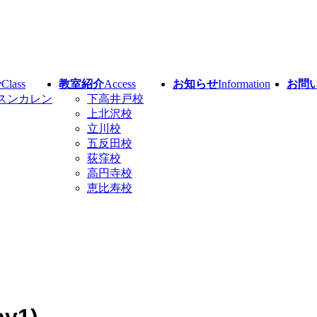
介
Class
教室紹介
Access
お知らせ
Information
お問
スンカレン
下高井戸校
上北沢校
立川校
五反田校
荻窪校
高円寺校
恵比寿校
ay1)