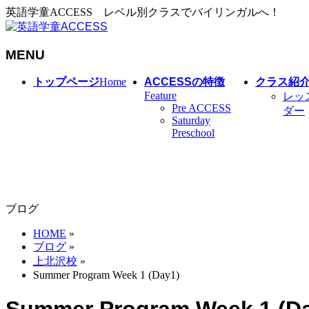
英語学童ACCESS レベル別クラスでバイリンガルへ！
MENU
メ
トップページ
Home
ACCESSの特徴
クラス紹
ニ
Feature
レッ
Pre ACCESS
ュ
ダー
Saturday
ー
Preschool
を
飛
ば
す
ブログ
HOME
»
ブログ
»
上北沢校
»
Summer Program Week 1 (Day1)
Summer Program Week 1 (D