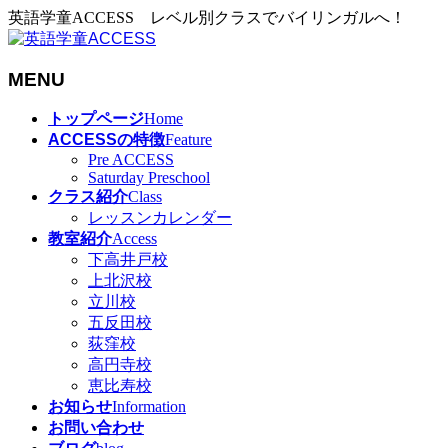
英語学童ACCESS レベル別クラスでバイリンガルへ！
MENU
メ
トップページ
Home
ニ
ACCESSの特徴
Feature
ュ
Pre ACCESS
Saturday Preschool
ー
クラス紹介
Class
を
レッスンカレンダー
飛
教室紹介
Access
ば
下高井戸校
す
上北沢校
立川校
五反田校
荻窪校
高円寺校
恵比寿校
お知らせ
Information
お問い合わせ