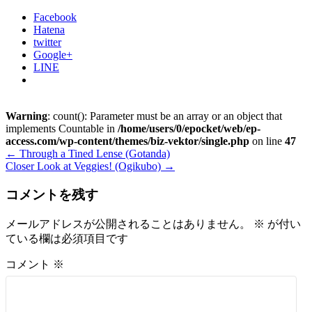
Facebook
Hatena
twitter
Google+
LINE
Warning
: count(): Parameter must be an array or an object that
implements Countable in
/home/users/0/epocket/web/ep-
access.com/wp-content/themes/biz-vektor/single.php
on line
47
←
Through a Tined Lense (Gotanda)
Closer Look at Veggies! (Ogikubo)
→
コメントを残す
メールアドレスが公開されることはありません。
※
が付い
ている欄は必須項目です
コメント
※