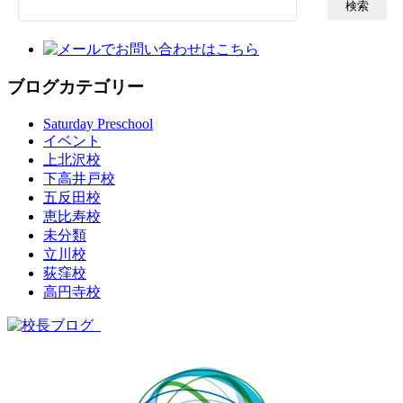
索:
ブログカテゴリー
Saturday Preschool
イベント
上北沢校
下高井戸校
五反田校
恵比寿校
未分類
立川校
荻窪校
高円寺校