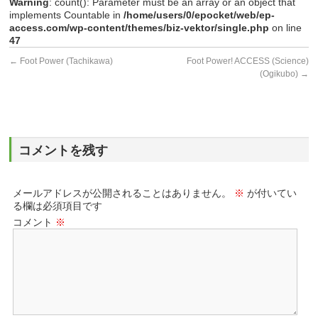
Warning
: count(): Parameter must be an array or an object that
implements Countable in
/home/users/0/epocket/web/ep-
access.com/wp-content/themes/biz-vektor/single.php
on line
47
←
Foot Power (Tachikawa)
Foot Power! ACCESS (Science)
(Ogikubo)
→
コメントを残す
メールアドレスが公開されることはありません。
※
が付いてい
る欄は必須項目です
コメント
※