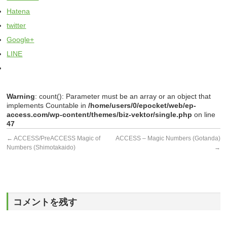
Hatena
twitter
Google+
LINE
Warning
: count(): Parameter must be an array or an object that
implements Countable in
/home/users/0/epocket/web/ep-
access.com/wp-content/themes/biz-vektor/single.php
on line
47
←
ACCESS/PreACCESS Magic of
ACCESS – Magic Numbers (Gotanda)
Numbers (Shimotakaido)
→
コメントを残す