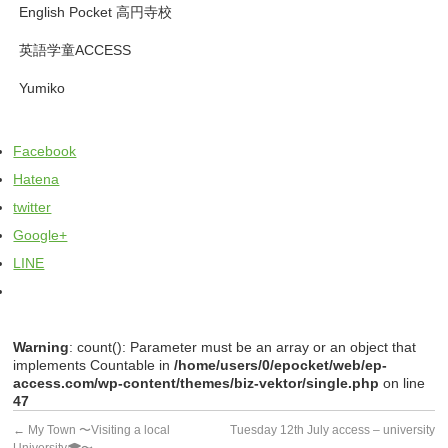
English Pocket 高円寺校
英語学童ACCESS
Yumiko
Facebook
Hatena
twitter
Google+
LINE
Warning
: count(): Parameter must be an array or an object that
implements Countable in
/home/users/0/epocket/web/ep-
access.com/wp-content/themes/biz-vektor/single.php
on line
47
←
My Town 〜Visiting a local
Tuesday 12th July access – university